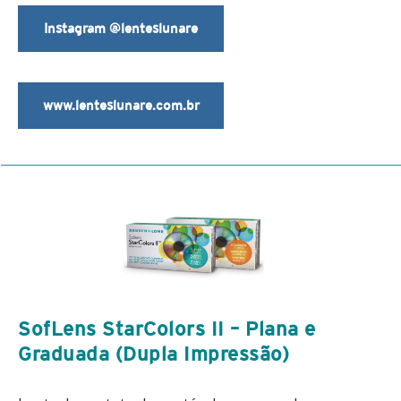
Instagram @lenteslunare
www.lenteslunare.com.br
SofLens StarColors II – Plana e
Graduada (Dupla Impressão)